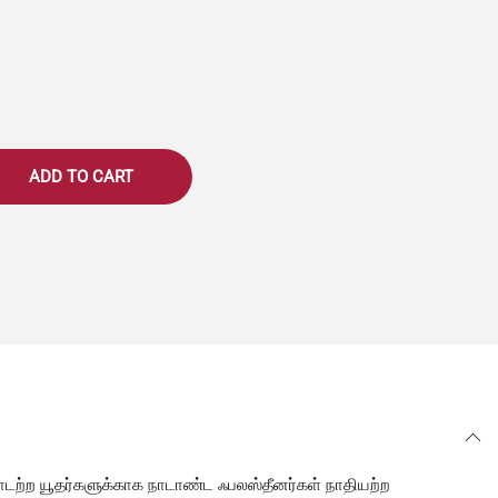
ADD TO CART
நாடற்ற யூதர்களுக்காக நாடாண்ட ஃபலஸ்தீனர்கள் நாதியற்ற