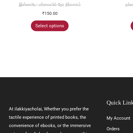
இஸ்லாமிய பார்வையில் நேர நிர்வாகம்
நல்ல
₹
150.00
Select options
Quick Lin
At ilakkiyacholai, Whether you prefer the
tactile experience of printed books, the
My Account
convenience of ebooks, or the immersive
Orders