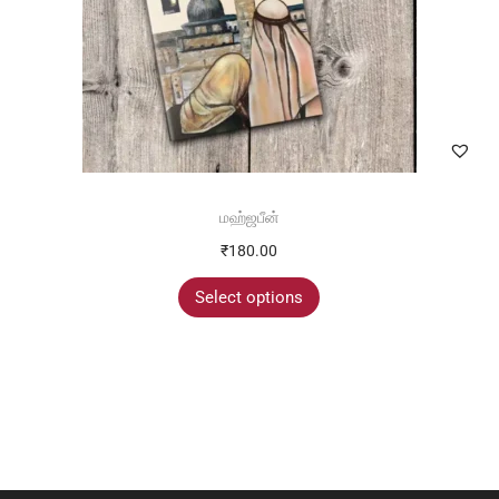
மஹ்ஜபீன்
₹
180.00
Select options