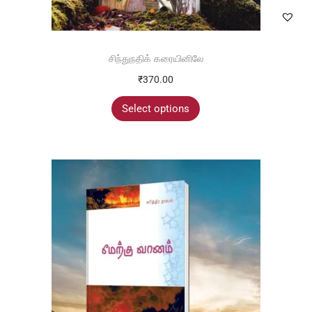
சிந்துநதிக் கரையினிலே
₹
370.00
Select options