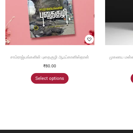
சாம்ராஜ்யங்களின் புதைகுழி ஆஃப்கானிஸ்தான்
முகலாய மன்னர
₹
80.00
Select options