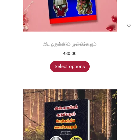
இட ஒதுக்கீடும் முஸ்லிம்களும்
₹
80.00
Select options