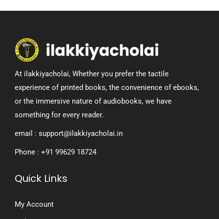
ண்
வே
று
பா
டு
At ilakkiyacholai, Whether you prefer the tactile
க
experience of printed books, the convenience of ebooks,
ள்
or the immersive nature of audiobooks, we have
பெ
something for every reader.
ரி
யா
email : support@ilakkiyacholai.in
ரு
Phone : +91 99629 18724
ம்
இ
Quick Links
ஸ்
லா
My Account
மு