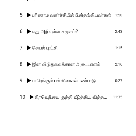
5
பரிணாம வளர்ச்சியில் பின்தங்கியவர்கள்
1:50
6
எது அறிவுள்ள சமூகம்?
2:43
7
செயல் புரட்சி
1:15
8
இன விடுதலைக்கான அடையாளம்
2:16
9
பாரெங்கும் பள்ளிவாசல் பண்பாடு
0:27
10
நிறவெறியை குத்தி வீழ்த்திய வித்தகன்
11:35
ஆ
ண்
பெ